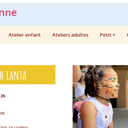
anne
Atelier enfant
Ateliers adultes
Petit +
h lanta
 3h
nde
isir ta couleur.