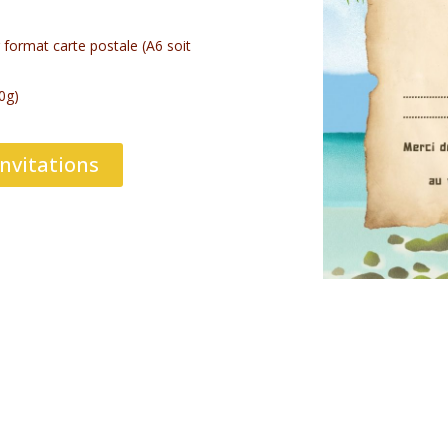
r format carte postale (A6 soit
0g)
nvitations